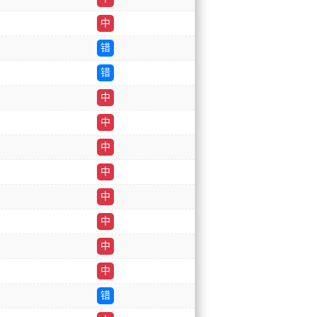
中
错
错
中
中
中
中
中
中
中
中
错