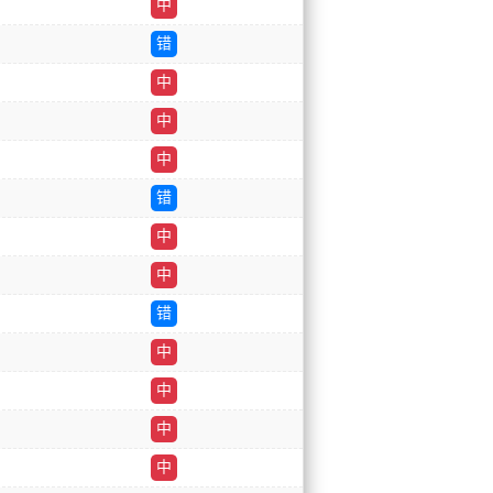
中
错
中
中
中
错
中
中
错
中
中
中
中