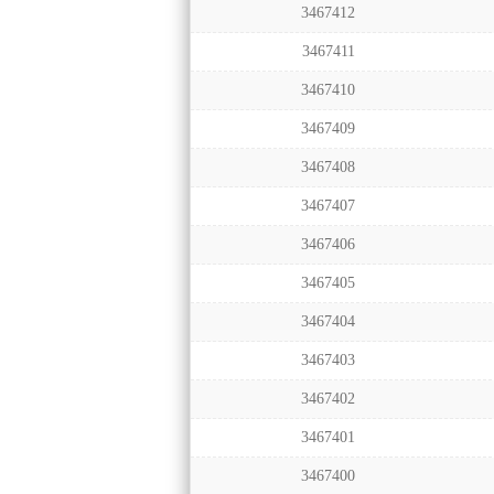
3467412
3467411
3467410
3467409
3467408
3467407
3467406
3467405
3467404
3467403
3467402
3467401
3467400