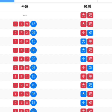
号码
预测
---
大
双
18
大
双
8
1
9
09
小
双
0
7
2
13
大
单
4
0
9
08
大
双
5
2
1
20
小
双
9
4
7
08
小
单
0
8
0
11
小
单
1
9
1
19
大
双
6
5
8
08
大
双
1
2
5
18
小
双
9
1
8
20
大
双
8
9
3