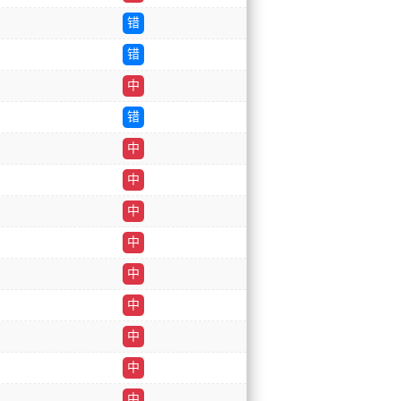
错
错
中
错
中
中
中
中
中
中
中
中
中