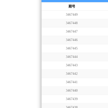
期号
3467449
3467448
3467447
3467446
3467445
3467444
3467443
3467442
3467441
3467440
3467439
3467438