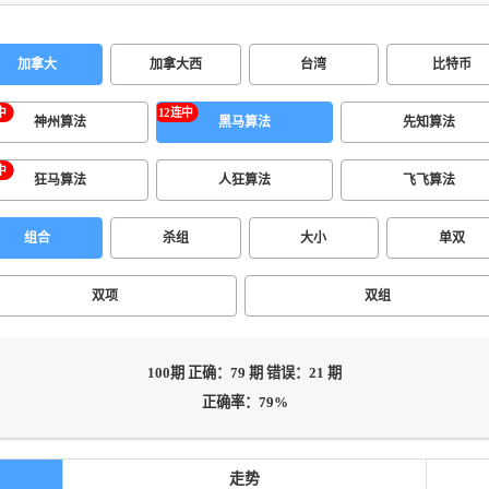
加拿大
加拿大西
台湾
比特币
神州算法
黑马算法
先知算法
狂马算法
人狂算法
飞飞算法
组合
杀组
大小
单双
双项
双组
100期 正确：79 期 错误：21 期
正确率：79%
走势