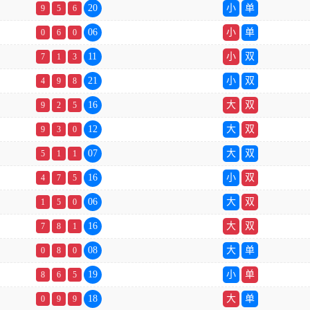
20
小
单
9
5
6
06
小
单
0
6
0
11
小
双
7
1
3
21
小
双
4
9
8
16
大
双
9
2
5
12
大
双
9
3
0
07
大
双
5
1
1
16
小
双
4
7
5
06
大
双
1
5
0
16
大
双
7
8
1
08
大
单
0
8
0
19
小
单
8
6
5
18
大
单
0
9
9