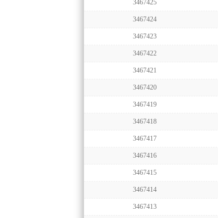
3467425
3467424
3467423
3467422
3467421
3467420
3467419
3467418
3467417
3467416
3467415
3467414
3467413