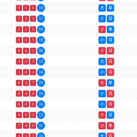
10
大
单
9
1
0
15
小
双
7
5
3
04
小
单
2
1
1
19
小
双
8
6
5
08
小
双
0
6
2
12
大
双
4
5
3
14
小
双
3
8
3
18
大
单
6
5
7
16
小
双
8
4
4
16
小
双
8
8
0
13
小
双
4
6
3
11
小
单
7
4
0
10
大
双
3
5
2