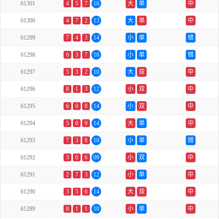
61301
4
5
7
16
大
单
中
61300
4
7
2
13
大
单
中
61299
7
4
3
14
小
单
错
61298
6
3
7
16
小
单
错
61297
5
3
2
10
大
双
中
61296
8
1
3
12
小
双
中
61295
6
0
8
14
小
双
中
61294
5
0
9
14
大
单
中
61293
7
3
8
18
小
单
错
61292
3
0
6
09
小
双
中
61291
2
7
3
12
小
单
中
61290
3
5
6
14
大
双
中
61289
8
1
1
10
小
单
中