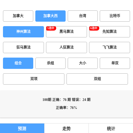
加拿大
加拿大西
台湾
比特币
神州算法
黑马算法
先知算法
狂马算法
人狂算法
飞飞算法
组合
杀组
大小
单双
双项
双组
100期 正确：76 期 错误：24 期
正确率：76%
预测
走势
统计