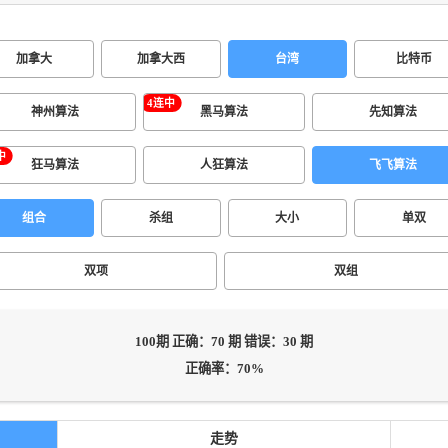
加拿大
加拿大西
台湾
比特币
神州算法
黑马算法
先知算法
狂马算法
人狂算法
飞飞算法
组合
杀组
大小
单双
双项
双组
100期 正确：70 期 错误：30 期
正确率：70%
走势