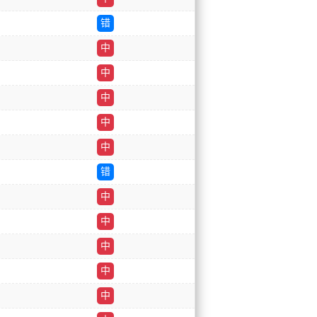
错
中
中
中
中
中
错
中
中
中
中
中