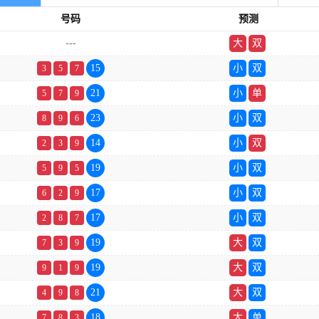
号码
预测
---
大
双
15
小
双
3
5
7
21
小
单
5
7
9
23
小
双
8
9
6
14
小
双
2
3
9
19
小
双
5
9
5
17
小
双
6
2
9
17
小
双
2
8
7
19
大
双
7
3
9
19
大
双
9
1
9
21
大
双
4
9
8
18
大
单
7
8
3