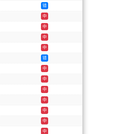
错
中
中
中
中
错
中
中
中
中
中
中
中