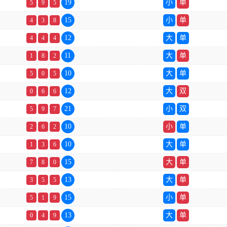
19
小
单
5
9
5
15
小
单
4
3
8
12
大
单
4
4
4
11
大
单
1
8
2
10
大
单
5
0
5
12
大
双
0
6
6
21
小
双
5
9
7
10
小
单
2
6
2
10
大
单
1
3
6
15
大
单
7
8
0
13
大
单
3
5
5
15
小
单
5
1
9
13
大
单
0
4
9