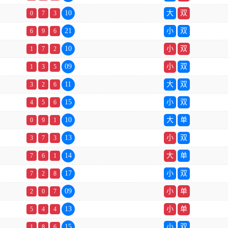
10
大
双
0
7
3
21
小
双
6
9
6
10
小
双
1
7
2
09
小
双
1
3
5
11
大
双
3
2
6
15
小
双
4
5
6
10
大
单
0
9
1
13
小
双
3
7
3
14
大
单
7
6
1
17
小
双
7
2
8
09
小
单
2
0
7
13
小
单
5
4
4
15
小
双
1
8
6