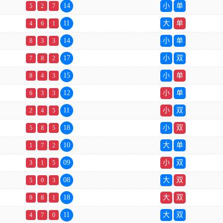
14
小
单
5
2
7
11
大
单
4
6
1
14
小
单
8
3
3
17
小
双
7
8
2
15
小
单
8
4
3
12
小
单
6
3
3
11
小
双
2
4
5
18
小
双
5
8
5
10
大
单
1
7
2
09
小
双
3
1
5
08
大
双
5
0
3
18
大
双
9
8
1
11
大
双
4
7
0