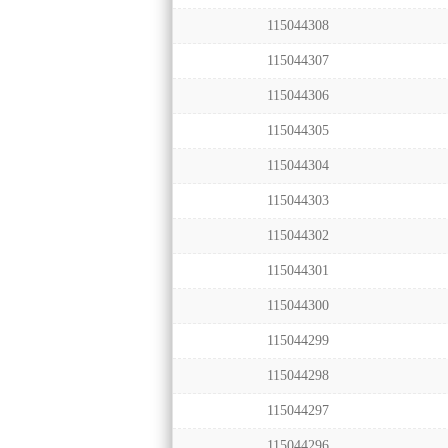
115044308
115044307
115044306
115044305
115044304
115044303
115044302
115044301
115044300
115044299
115044298
115044297
115044296