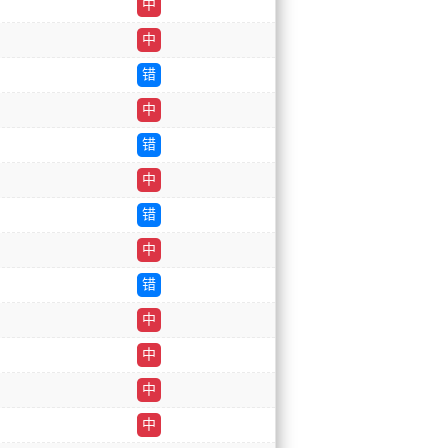
中
中
错
中
错
中
错
中
错
中
中
中
中