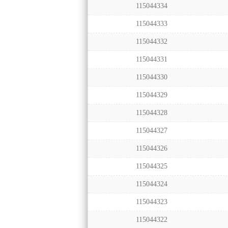
115044334
115044333
115044332
115044331
115044330
115044329
115044328
115044327
115044326
115044325
115044324
115044323
115044322