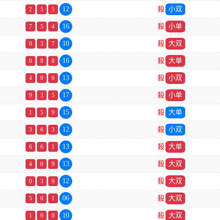
12
殺
小双
2
5
5
16
殺
小单
7
5
4
10
殺
大双
0
3
7
16
殺
大单
0
8
8
13
殺
小双
4
9
0
17
殺
小单
9
3
5
15
殺
大单
1
5
9
12
殺
小双
3
6
3
13
殺
大单
6
6
1
13
殺
大双
4
0
9
12
殺
大双
0
3
9
06
殺
大双
5
0
1
10
殺
大双
1
9
0