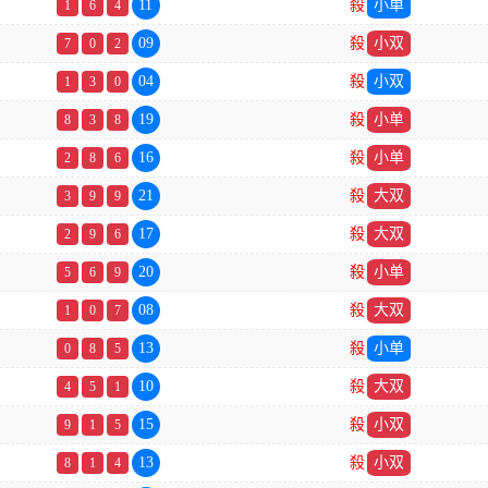
11
殺
小单
1
6
4
09
殺
小双
7
0
2
04
殺
小双
1
3
0
19
殺
小单
8
3
8
16
殺
小单
2
8
6
21
殺
大双
3
9
9
17
殺
大双
2
9
6
20
殺
小单
5
6
9
08
殺
大双
1
0
7
13
殺
小单
0
8
5
10
殺
大双
4
5
1
15
殺
小双
9
1
5
13
殺
小双
8
1
4