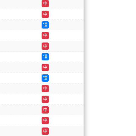
中
中
错
中
中
错
中
错
中
中
中
中
中