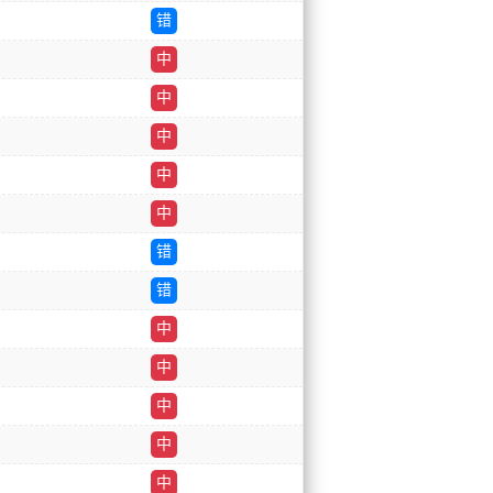
错
中
中
中
中
中
错
错
中
中
中
中
中