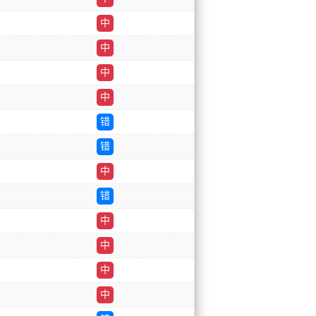
中
中
中
中
错
错
中
错
中
中
中
中