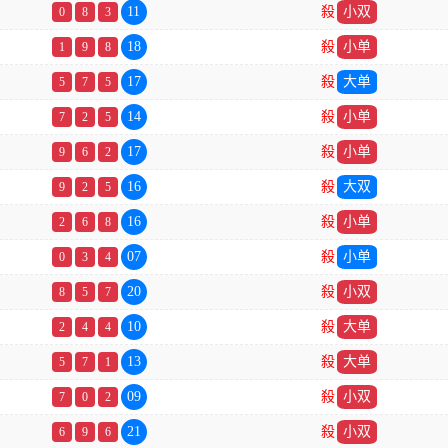
11
殺
小双
0
8
3
18
殺
小单
1
9
8
17
殺
大单
5
7
5
14
殺
小单
7
2
5
17
殺
小单
9
6
2
16
殺
大双
9
2
5
16
殺
小单
2
6
8
07
殺
小单
0
3
4
20
殺
小双
8
5
7
10
殺
大单
2
4
4
13
殺
大单
5
7
1
09
殺
小双
7
0
2
21
殺
小双
6
9
6