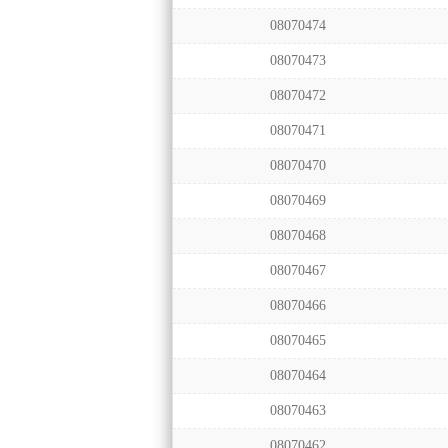
08070474
08070473
08070472
08070471
08070470
08070469
08070468
08070467
08070466
08070465
08070464
08070463
08070462