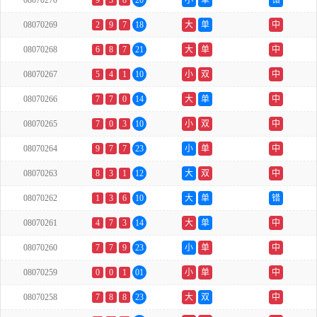
08070270
9
3
8
20
小
单
错
08070269
2
9
7
18
大
单
中
08070268
6
8
7
21
大
单
中
08070267
5
4
1
10
小
双
中
08070266
7
7
0
14
大
单
中
08070265
7
0
3
10
小
双
中
08070264
9
7
7
23
小
单
中
08070263
8
3
1
12
大
双
中
08070262
1
3
6
10
大
单
错
08070261
4
7
3
14
大
单
中
08070260
7
7
9
23
小
单
中
08070259
0
0
1
01
小
单
中
08070258
7
8
8
23
大
双
中