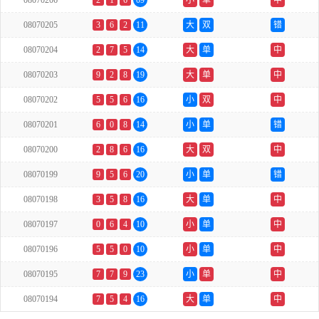
08070206
2
1
6
09
小
单
中
08070205
3
6
2
11
大
双
错
08070204
2
7
5
14
大
单
中
08070203
9
2
8
19
大
单
中
08070202
5
5
6
16
小
双
中
08070201
6
0
8
14
小
单
错
08070200
2
8
6
16
大
双
中
08070199
9
5
6
20
小
单
错
08070198
3
5
8
16
大
单
中
08070197
0
6
4
10
小
单
中
08070196
5
5
0
10
小
单
中
08070195
7
7
9
23
小
单
中
08070194
7
5
4
16
大
单
中