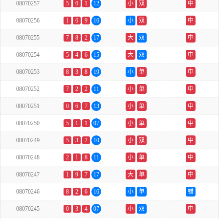
08070257
5
6
1
12
小
双
中
08070256
1
6
9
16
小
双
中
08070255
7
8
2
17
大
双
中
08070254
5
4
6
15
大
双
中
08070253
8
3
8
19
小
单
中
08070252
7
2
2
11
小
单
中
08070251
0
6
7
13
小
单
中
08070250
5
1
1
07
小
单
中
08070249
5
3
2
10
小
双
中
08070248
2
1
8
11
小
单
中
08070247
1
9
7
17
大
单
中
08070246
8
2
6
16
小
单
错
08070245
0
3
4
07
小
双
中