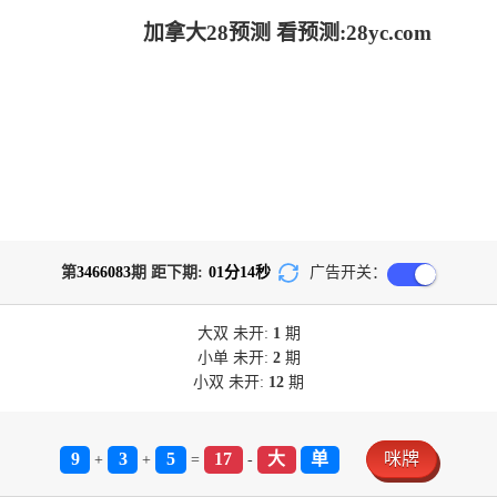
加拿大28预测 看预测:28yc.com
第
3466083
期 距下期:
01
分
14
秒
广告开关：
大双
未开:
1
期
小单
未开:
2
期
小双
未开:
12
期
9
3
5
17
大
单
咪牌
+
+
=
-