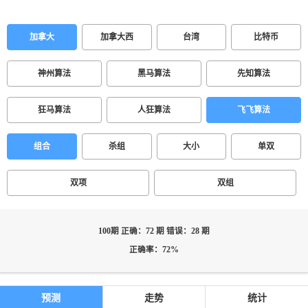
加拿大
加拿大西
台湾
比特币
神州算法
黑马算法
先知算法
狂马算法
人狂算法
飞飞算法
组合
杀组
大小
单双
双项
双组
100期 正确：72 期 错误：28 期
正确率：72%
预测
走势
统计