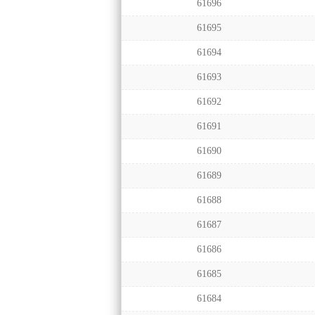
61696
61695
61694
61693
61692
61691
61690
61689
61688
61687
61686
61685
61684