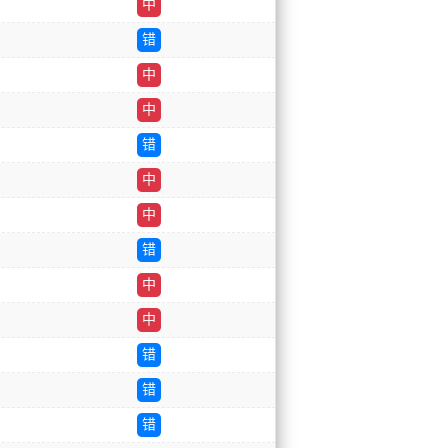
中
错
中
中
错
中
中
错
中
中
错
错
错