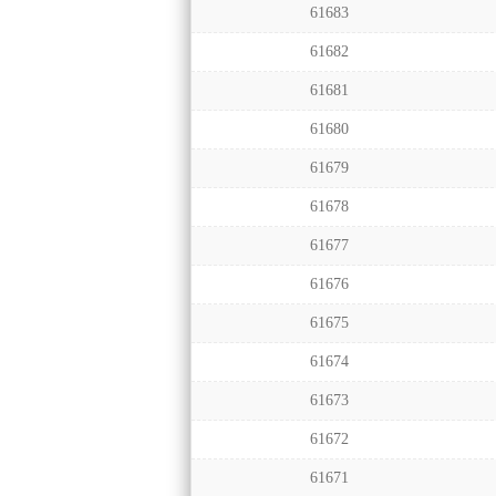
61683
61682
61681
61680
61679
61678
61677
61676
61675
61674
61673
61672
61671