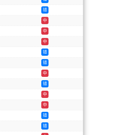
错
中
中
中
错
错
中
错
中
中
错
错