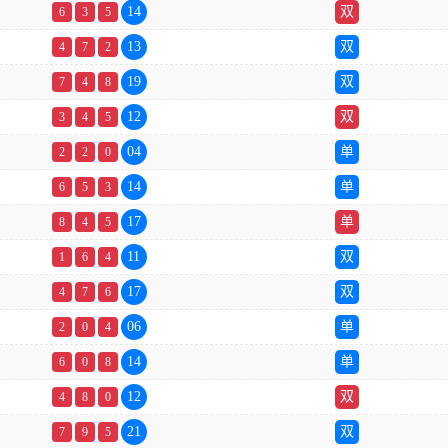
14
双
6
3
5
13
双
4
7
2
19
双
7
4
8
12
双
3
4
5
04
单
2
2
0
14
单
6
5
3
17
单
8
4
5
11
双
1
6
4
17
双
4
7
6
06
单
2
0
4
14
单
6
0
8
12
双
4
8
0
21
双
7
9
5