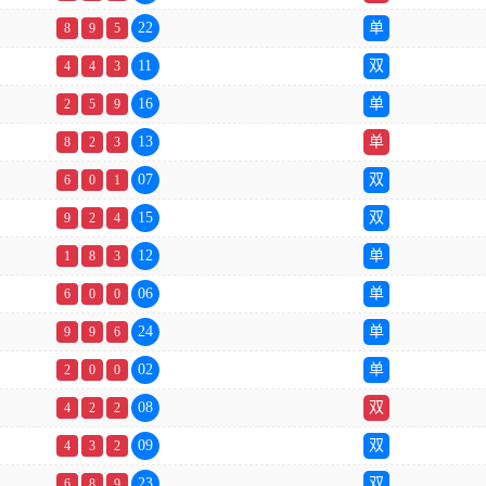
22
单
8
9
5
11
双
4
4
3
16
单
2
5
9
13
单
8
2
3
07
双
6
0
1
15
双
9
2
4
12
单
1
8
3
06
单
6
0
0
24
单
9
9
6
02
单
2
0
0
08
双
4
2
2
09
双
4
3
2
23
双
6
8
9