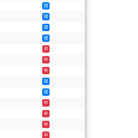
错
错
错
错
中
中
中
错
错
中
中
中
中