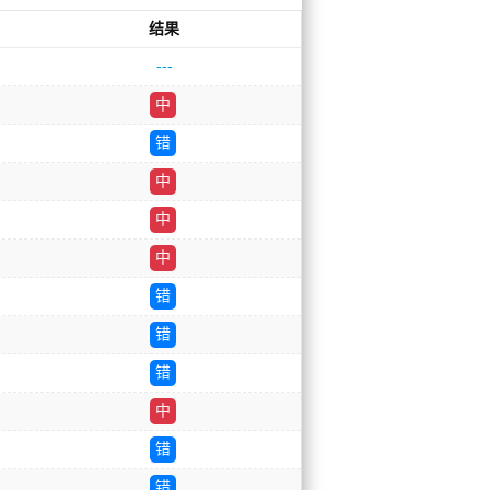
结果
---
中
错
中
中
中
错
错
错
中
错
错