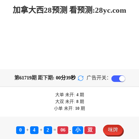
加拿大西28预测 看预测:28yc.com
第
61719
期 距下期:
00
分
39
秒
广告开关：
大单
未开:
4
期
大双
未开:
8
期
小单
未开:
10
期
0
+
4
+
2
=
06
-
小
双
咪牌