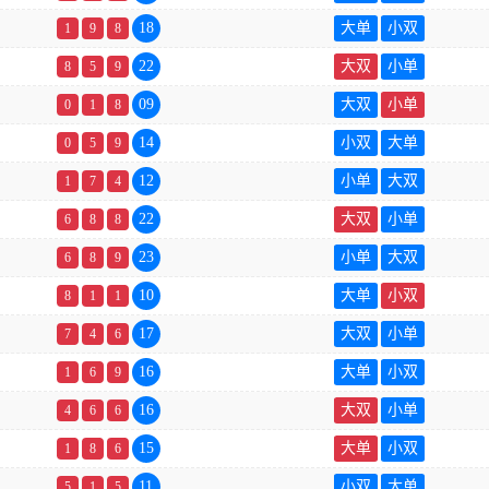
18
大单
小双
1
9
8
22
大双
小单
8
5
9
09
大双
小单
0
1
8
14
小双
大单
0
5
9
12
小单
大双
1
7
4
22
大双
小单
6
8
8
23
小单
大双
6
8
9
10
大单
小双
8
1
1
17
大双
小单
7
4
6
16
大单
小双
1
6
9
16
大双
小单
4
6
6
15
大单
小双
1
8
6
11
小双
大单
5
1
5