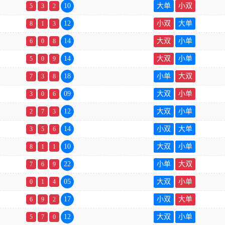
10
大单
小双
5
3
2
12
小双
大单
8
1
3
14
大双
小单
6
0
8
14
大双
小单
5
0
9
18
小单
大双
7
3
8
09
大双
小单
3
0
6
12
大双
小单
2
7
3
14
小双
大单
3
5
6
10
大双
小单
8
1
1
22
小单
大双
7
6
9
05
大双
小单
0
1
4
17
小双
大单
6
9
2
12
大双
小单
5
7
0