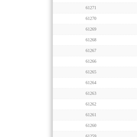
61271
61270
61269
61268
61267
61266
61265
61264
61263
61262
61261
61260
61259