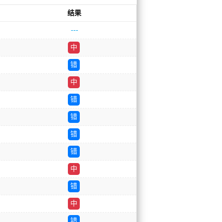
结果
---
中
错
中
错
错
错
错
中
错
中
错