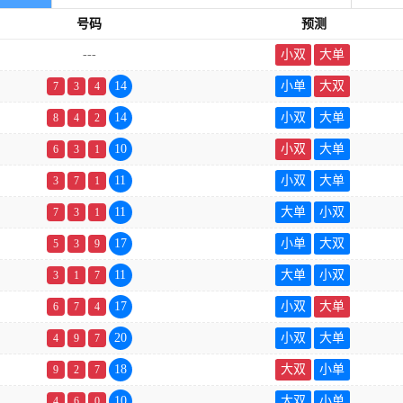
号码
预测
---
小双
大单
14
小单
大双
7
3
4
14
小双
大单
8
4
2
10
小双
大单
6
3
1
11
小双
大单
3
7
1
11
大单
小双
7
3
1
17
小单
大双
5
3
9
11
大单
小双
3
1
7
17
小双
大单
6
7
4
20
小双
大单
4
9
7
18
大双
小单
9
2
7
10
大双
小单
4
6
0