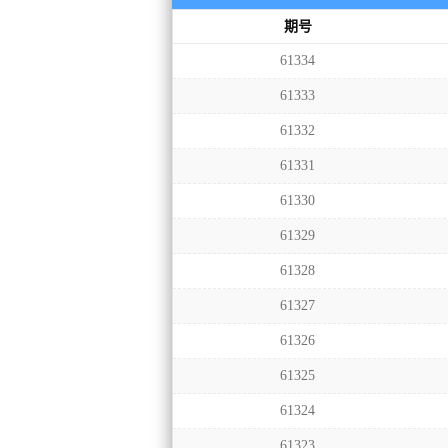
期号
61334
61333
61332
61331
61330
61329
61328
61327
61326
61325
61324
61323