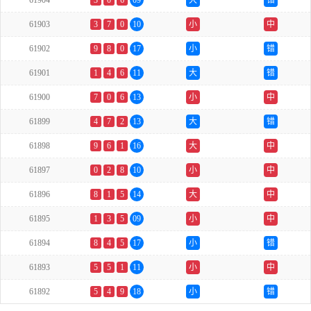
61904
3
0
6
09
大
错
61903
3
7
0
10
小
中
61902
9
8
0
17
小
错
61901
1
4
6
11
大
错
61900
7
0
6
13
小
中
61899
4
7
2
13
大
错
61898
9
6
1
16
大
中
61897
0
2
8
10
小
中
61896
8
1
5
14
大
中
61895
1
3
5
09
小
中
61894
8
4
5
17
小
错
61893
5
5
1
11
小
中
61892
5
4
9
18
小
错