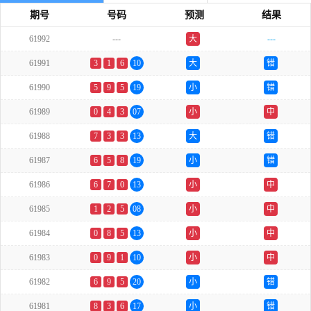
期号
号码
预测
结果
61992
---
大
---
双
61991
3
1
6
10
大
错
61990
5
9
5
19
小
错
61989
0
4
3
07
小
中
61988
7
3
3
13
大
错
61987
6
5
8
19
小
错
61986
6
7
0
13
小
中
61985
1
2
5
08
小
中
61984
0
8
5
13
小
中
61983
0
9
1
10
小
中
61982
6
9
5
20
小
错
61981
8
3
6
17
小
错