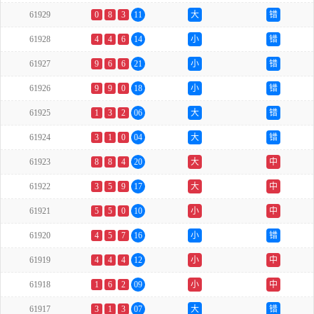
61929
0
8
3
11
大
错
61928
4
4
6
14
小
错
61927
9
6
6
21
小
错
61926
9
9
0
18
小
错
61925
1
3
2
06
大
错
61924
3
1
0
04
大
错
61923
8
8
4
20
大
中
61922
3
5
9
17
大
中
61921
5
5
0
10
小
中
61920
4
5
7
16
小
错
61919
4
4
4
12
小
中
61918
1
6
2
09
小
中
61917
3
1
3
07
大
错