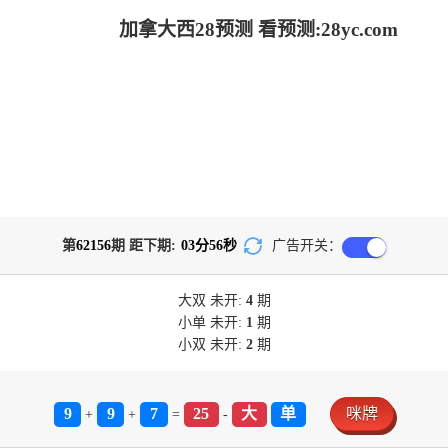
加拿大西28预测 看预测:28yc.com
第
62156
期 距下期:
03
分
56
秒
广告开关：
大双
未开:
4
期
小单
未开:
1
期
小双
未开:
2
期
9
9
7
25
大
单
咪牌
+
+
=
-