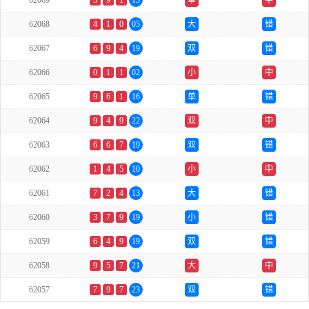
62069
3
9
1
13
单
中
62068
4
1
0
05
大
错
62067
6
9
4
19
双
错
62066
0
1
1
02
小
中
62065
9
6
1
16
单
错
62064
9
4
9
22
双
中
62063
6
6
7
19
双
错
62062
1
4
5
10
小
中
62061
7
2
4
13
大
错
62060
3
7
9
19
小
错
62059
6
4
9
19
双
错
62058
9
5
7
21
大
中
62057
7
9
7
23
双
错