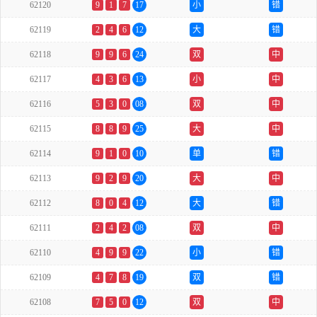
62120
9
1
7
17
小
错
62119
2
4
6
12
大
错
62118
9
9
6
24
双
中
62117
4
3
6
13
小
中
62116
5
3
0
08
双
中
62115
8
8
9
25
大
中
62114
9
1
0
10
单
错
62113
9
2
9
20
大
中
62112
8
0
4
12
大
错
62111
2
4
2
08
双
中
62110
4
9
9
22
小
错
62109
4
7
8
19
双
错
62108
7
5
0
12
双
中