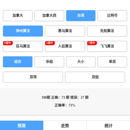
加拿大
加拿大西
台湾
比特币
神州算法
黑马算法
先知算法
狂马算法
人狂算法
飞飞算法
组合
杀组
大小
单双
双项
双组
100期 正确：73 期 错误：27 期
正确率：73%
预测
走势
统计