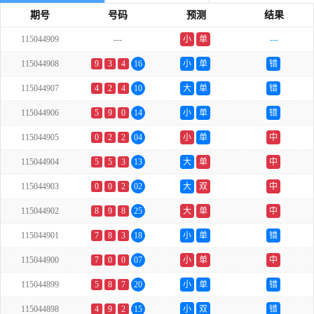
期号
号码
预测
结果
115044909
---
小
单
---
115044908
9
3
4
16
小
单
错
115044907
4
2
4
10
大
单
错
115044906
5
9
0
14
小
单
错
115044905
0
2
2
04
小
单
中
115044904
5
5
3
13
大
单
中
115044903
0
0
2
02
大
双
中
115044902
8
9
8
25
大
单
中
115044901
7
8
3
18
小
单
错
115044900
7
0
0
07
小
单
中
115044899
5
8
7
20
小
单
错
115044898
4
9
2
15
小
双
错