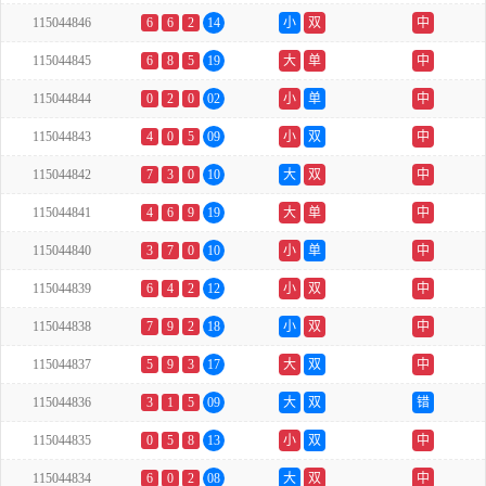
115044846
6
6
2
14
小
双
中
115044845
6
8
5
19
大
单
中
115044844
0
2
0
02
小
单
中
115044843
4
0
5
09
小
双
中
115044842
7
3
0
10
大
双
中
115044841
4
6
9
19
大
单
中
115044840
3
7
0
10
小
单
中
115044839
6
4
2
12
小
双
中
115044838
7
9
2
18
小
双
中
115044837
5
9
3
17
大
双
中
115044836
3
1
5
09
大
双
错
115044835
0
5
8
13
小
双
中
115044834
6
0
2
08
大
双
中