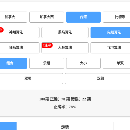
加拿大
加拿大西
台湾
比特币
神州算法
黑马算法
先知算法
狂马算法
人狂算法
飞飞算法
组合
杀组
大小
单双
双项
双组
100期 正确：78 期 错误：22 期
正确率：78%
走势