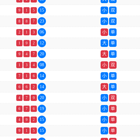
15
小
双
9
1
5
23
小
双
8
8
7
06
小
单
2
1
3
12
大
单
1
9
2
20
大
单
9
4
7
08
小
双
1
3
4
14
小
单
7
1
6
14
大
单
6
6
2
20
小
双
4
7
9
19
小
单
6
7
6
15
小
单
4
9
2
15
小
单
9
1
5