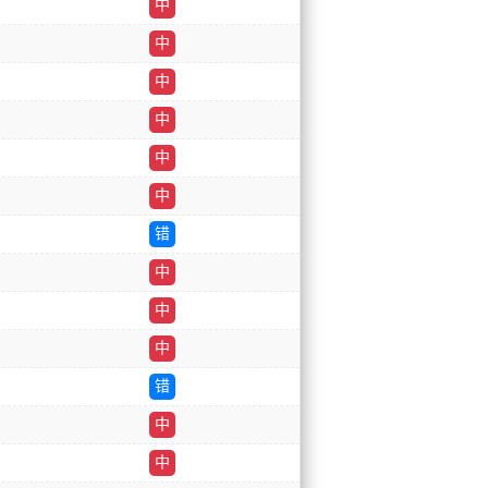
中
中
中
中
中
中
错
中
中
中
错
中
中