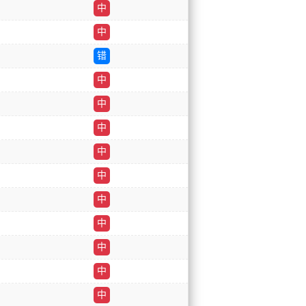
中
中
错
中
中
中
中
中
中
中
中
中
中