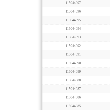
115044097
115044096
115044095
115044094
115044093
115044092
115044091
115044090
115044089
115044088
115044087
115044086
115044085