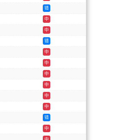
错
中
中
错
中
中
中
中
中
中
错
中
中