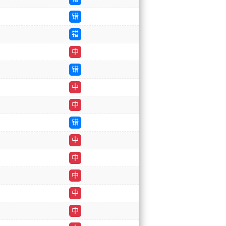
错
错
中
错
中
中
错
中
中
中
中
中