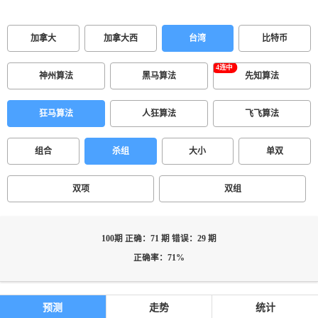
加拿大
加拿大西
台湾
比特币
神州算法
黑马算法
先知算法
狂马算法
人狂算法
飞飞算法
组合
杀组
大小
单双
双项
双组
100期 正确：71 期 错误：29 期
正确率：71%
预测
走势
统计