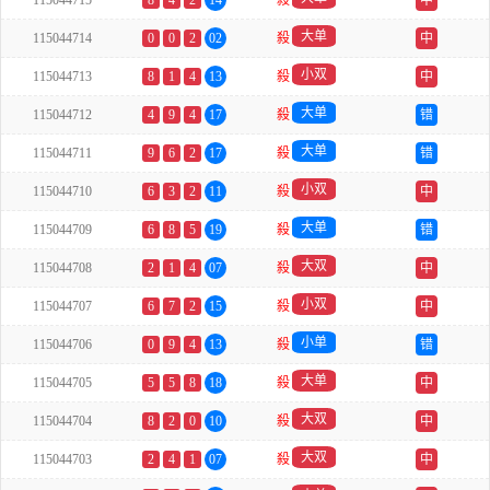
115044715
8
4
2
14
殺
中
大单
115044714
0
0
2
02
殺
中
小双
115044713
8
1
4
13
殺
中
大单
115044712
4
9
4
17
殺
错
大单
115044711
9
6
2
17
殺
错
小双
115044710
6
3
2
11
殺
中
大单
115044709
6
8
5
19
殺
错
大双
115044708
2
1
4
07
殺
中
小双
115044707
6
7
2
15
殺
中
小单
115044706
0
9
4
13
殺
错
大单
115044705
5
5
8
18
殺
中
大双
115044704
8
2
0
10
殺
中
大双
115044703
2
4
1
07
殺
中