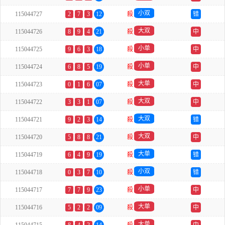
小双
115044727
2
7
3
12
殺
错
大双
115044726
8
9
4
21
殺
中
小单
115044725
9
6
3
18
殺
中
小单
115044724
6
8
5
19
殺
中
大单
115044723
0
1
6
07
殺
中
大双
115044722
3
3
1
07
殺
中
大双
115044721
9
2
3
14
殺
错
大双
115044720
5
8
8
21
殺
中
大单
115044719
6
4
9
19
殺
错
小双
115044718
0
3
7
10
殺
错
小单
115044717
7
7
9
23
殺
中
大单
115044716
5
2
2
09
殺
中
大单