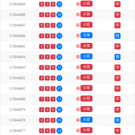
小双
115044689
9
3
8
20
殺
中
小单
115044688
1
9
9
19
殺
中
小双
115044687
9
3
2
14
殺
中
大单
115044686
3
4
8
15
殺
错
大单
115044685
3
4
7
14
殺
中
小双
115044684
3
4
3
10
殺
错
大双
115044683
3
0
8
11
殺
中
小双
115044682
4
9
4
17
殺
中
小单
115044681
3
9
5
17
殺
中
小双
115044680
7
2
2
11
殺
中
小单
115044679
2
4
0
06
殺
中
大双
115044678
4
4
8
16
殺
错
小单
115044677
8
4
2
14
殺
中