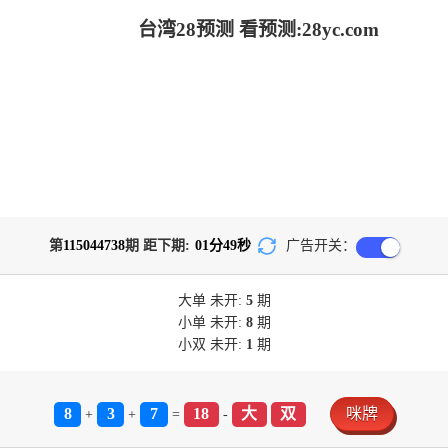
台湾28预测 看预测:28yc.com
第
115044738
期 距下期:
01
分
49
秒
广告开关：
大单
未开:
5
期
小单
未开:
8
期
小双
未开:
1
期
8
3
7
18
大
双
咪牌
+
+
=
-