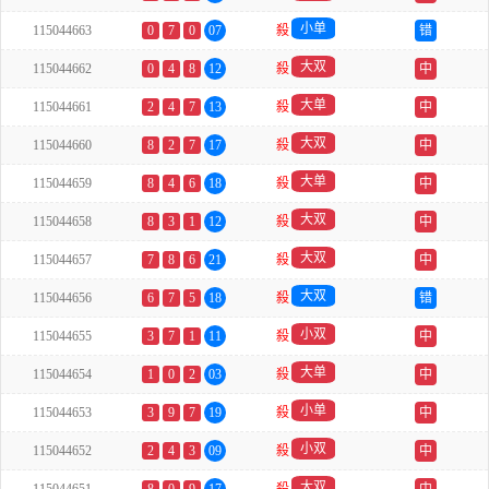
小单
115044663
0
7
0
07
殺
错
大双
115044662
0
4
8
12
殺
中
大单
115044661
2
4
7
13
殺
中
大双
115044660
8
2
7
17
殺
中
大单
115044659
8
4
6
18
殺
中
大双
115044658
8
3
1
12
殺
中
大双
115044657
7
8
6
21
殺
中
大双
115044656
6
7
5
18
殺
错
小双
115044655
3
7
1
11
殺
中
大单
115044654
1
0
2
03
殺
中
小单
115044653
3
9
7
19
殺
中
小双
115044652
2
4
3
09
殺
中
大双