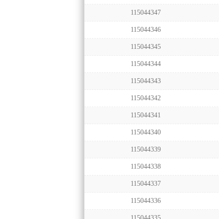
115044347
115044346
115044345
115044344
115044343
115044342
115044341
115044340
115044339
115044338
115044337
115044336
115044335