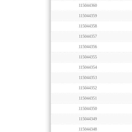
115044360
115044359
115044358
115044357
115044356
115044355
115044354
115044353
115044352
115044351
115044350
115044349
115044348