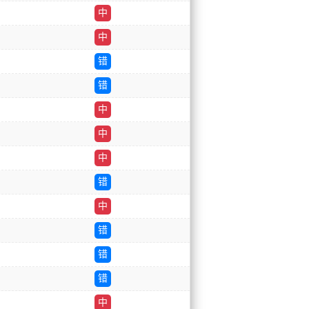
中
中
错
错
中
中
中
错
中
错
错
错
中