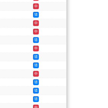
中
错
中
中
错
中
错
错
中
错
错
错
中