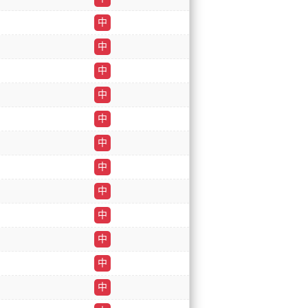
中
中
中
中
中
中
中
中
中
中
中
中