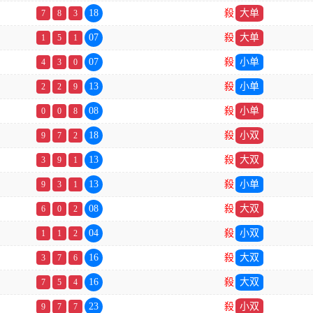
18
殺
大单
7
8
3
07
殺
大单
1
5
1
07
殺
小单
4
3
0
13
殺
小单
2
2
9
08
殺
小单
0
0
8
18
殺
小双
9
7
2
13
殺
大双
3
9
1
13
殺
小单
9
3
1
08
殺
大双
6
0
2
04
殺
小双
1
1
2
16
殺
大双
3
7
6
16
殺
大双
7
5
4
23
殺
小双
9
7
7