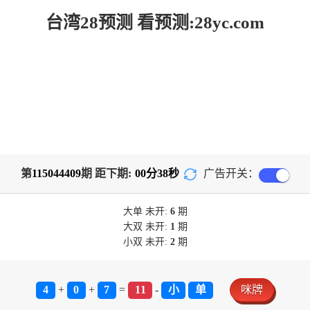
台湾28预测 看预测:28yc.com
第
115044409
期 距下期:
00
分
38
秒
广告开关：
大单
未开:
6
期
大双
未开:
1
期
小双
未开:
2
期
4
+
0
+
7
=
11
-
小
单
咪牌