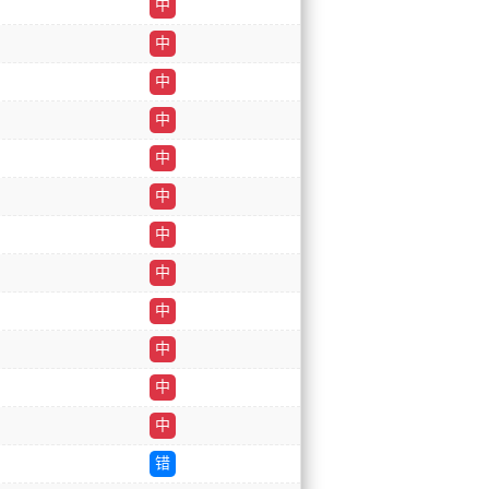
中
中
中
中
中
中
中
中
中
中
中
中
错