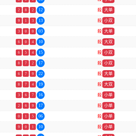
12
殺
大单
2
8
2
13
殺
小双
9
1
3
03
殺
大单
3
0
0
10
殺
大双
6
0
4
15
殺
小双
6
5
4
17
殺
小双
8
7
2
22
殺
大单
6
7
9
19
殺
大双
8
7
4
16
殺
小单
3
6
7
17
殺
小单
2
6
9
06
殺
小单
0
1
5
10
殺
小单
9
0
1