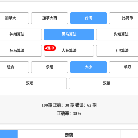
加拿大
加拿大西
台湾
比特币
神州算法
黑马算法
先知算法
狂马算法
人狂算法
飞飞算法
组合
杀组
大小
单双
双项
双组
100期 正确：38 期 错误：62 期
正确率：38%
走势