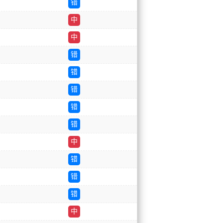
错
中
中
错
错
错
错
错
中
错
错
错
中