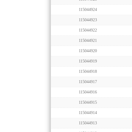
115044924
115044923
115044922
115044921
115044920
115044919
115044918
115044917
115044916
115044915
115044914
115044913