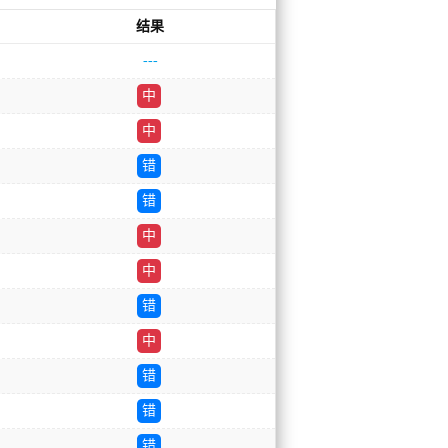
结果
---
中
中
错
错
中
中
错
中
错
错
错