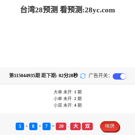
台湾28预测 看预测:28yc.com
第
115044935
期 距下期:
02
分
28
秒
广告开关：
大单
未开:
1
期
小单
未开:
2
期
小双
未开:
4
期
5
+
8
+
7
=
20
-
大
双
咪牌