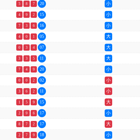
20
小
5
8
7
15
小
4
9
2
16
小
7
3
6
05
大
4
0
1
07
大
0
3
4
11
大
3
3
5
20
小
7
4
9
02
小
0
0
2
11
小
3
6
2
15
大
1
5
9
17
小
2
9
6
17
大
8
7
2
18
小
2
7
9