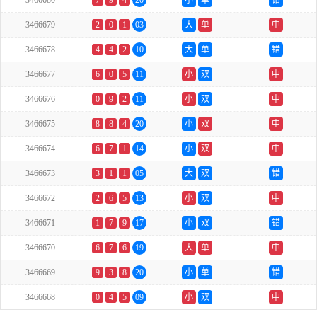
3466680
7
9
4
20
小
单
错
3466679
2
0
1
03
大
单
中
3466678
4
4
2
10
大
单
错
3466677
6
0
5
11
小
双
中
3466676
0
9
2
11
小
双
中
3466675
8
8
4
20
小
双
中
3466674
6
7
1
14
小
双
中
3466673
3
1
1
05
大
双
错
3466672
2
6
5
13
小
双
中
3466671
1
7
9
17
小
双
错
3466670
6
7
6
19
大
单
中
3466669
9
3
8
20
小
单
错
3466668
0
4
5
09
小
双
中