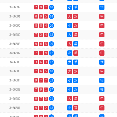
3466692
2
9
7
18
小
单
错
3466691
0
9
5
14
大
双
中
3466690
8
8
4
20
小
双
中
3466689
7
2
4
13
大
单
中
3466688
9
6
5
20
大
单
中
3466687
7
1
9
17
小
单
中
3466686
3
6
3
12
大
单
错
3466685
7
6
5
18
大
双
中
3466684
9
7
7
23
小
双
错
3466683
7
9
1
17
小
双
错
3466682
9
7
5
21
大
单
中
3466681
9
7
2
18
小
双
中